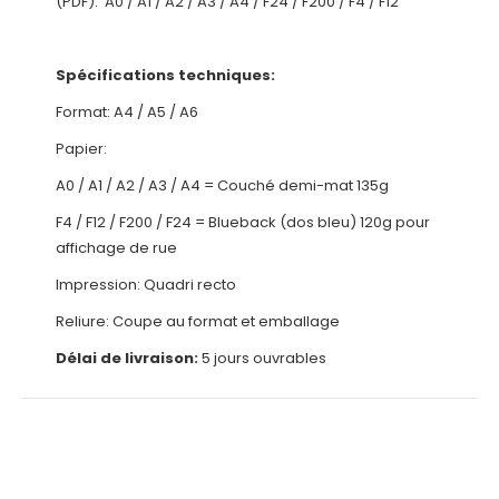
(PDF):
A0
/
A1
/
A2
/
A3
/
A4
/
F24
/
F200
/
F4
/
F12
Spécifications techniques:
Format: A4 / A5 / A6
Papier:
A0 / A1 / A2 / A3 / A4 = Couché demi-mat 135g
F4 / F12 / F200 / F24 = Blueback (dos bleu) 120g pour
affichage de rue
Impression: Quadri recto
Reliure: Coupe au format et emballage
Délai de livraison:
5 jours ouvrables