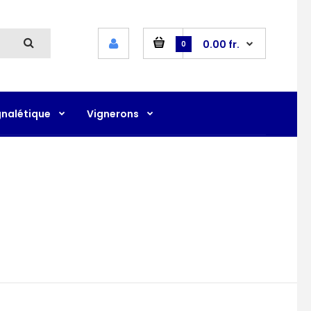
0.00 fr.
0
gnalétique
Vignerons