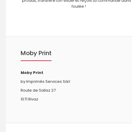
produit, transfère ton visuel et reçois ta commande dans 
foulée !
Moby Print
Moby Print
by Imprimés Services Sàrl
Route de Sallaz 27
1071 Rivaz