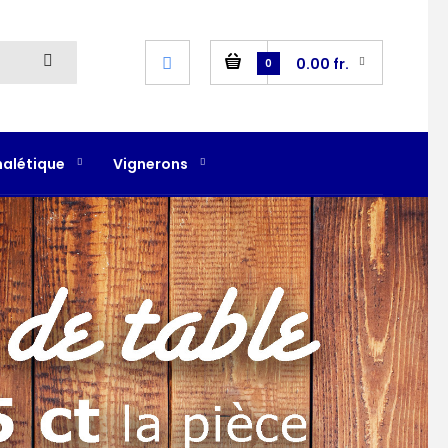
0.00 fr.
0
nalétique
Vignerons