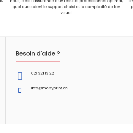
la
nous, c'est l'assurance d'un résultat professionnel optimal,
l'
quel que soient le support choisi et la complexité de ton
p
visuel.
Besoin d'aide ?
021 321 13 22
info@mobyprint.ch